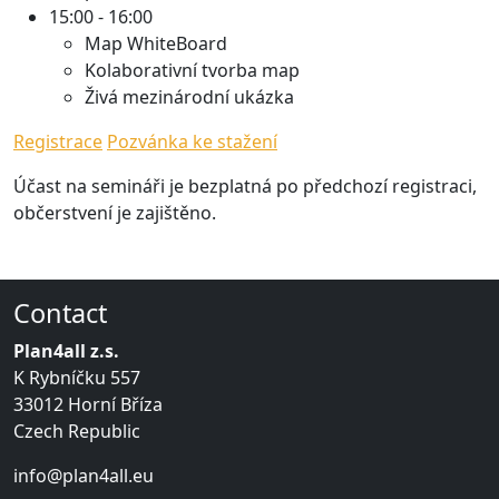
15:00 - 16:00
Map WhiteBoard
Kolaborativní tvorba map
Živá mezinárodní ukázka
Registrace
Pozvánka ke stažení
Účast na semináři je bezplatná po předchozí registraci,
občerstvení je zajištěno.
Contact
Plan4all z.s.
K Rybníčku 557
33012 Horní Bříza
Czech Republic
info@plan4all.eu