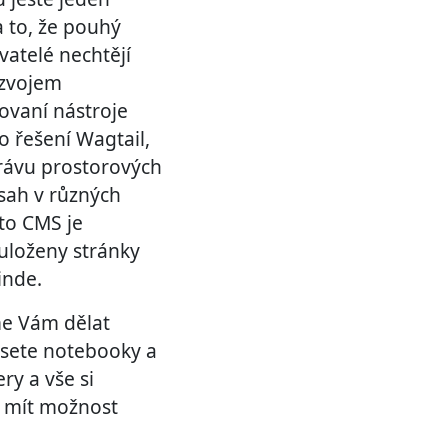
a to, že pouhý
vatelé nechtějí
ozvojem
řovaní nástroje
 řešení Wagtail,
právu prostorových
sah v různých
to CMS je
uloženy stránky
inde.
me Vám dělat
nesete notebooky a
ry a vše si
e mít možnost