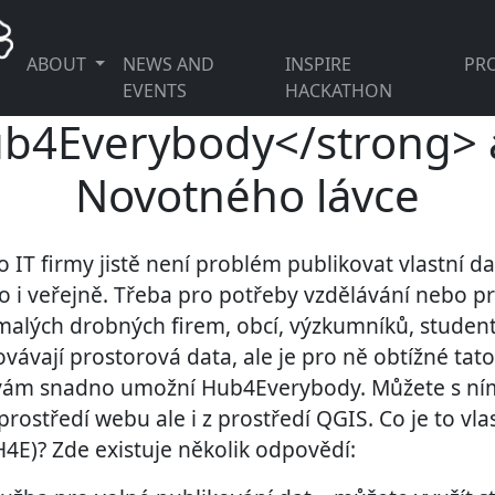
ABOUT
NEWS AND
INSPIRE
PRO
EVENTS
HACKATHON
b4Everybody</strong> a
Novotného lávce
o IT firmy jistě není problém publikovat vlastní 
o i veřejně. Třeba pro potřeby vzdělávání nebo p
e malých drobných firem, obcí, výzkumníků, studentů
ovávají prostorová data, ale je pro ně obtížné tato
o vám snadno umožní Hub4Everybody. Můžete s n
prostředí webu ale i z prostředí QGIS. Co je to vla
E)? Zde existuje několik odpovědí: