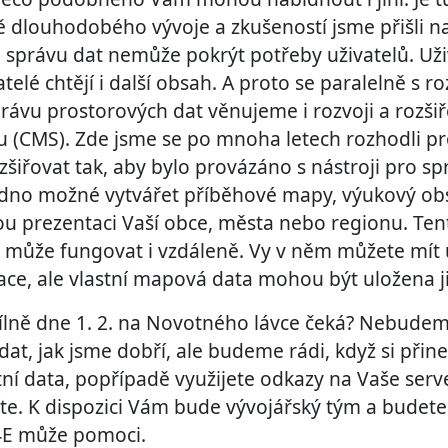
ě dlouhodobého vývoje a zkušeností jsme přišli n
o správu dat nemůže pokrýt potřeby uživatelů. Uži
elé chtějí i další obsah. A proto se paralelně s r
právu prostorových dat věnujeme i rozvoji a rozši
 (CMS). Zde jsme se po mnoha letech rozhodli pro
ozšiřovat tak, aby bylo provázáno s nástroji pro s
nadno možné vytvářet příběhové mapy, výukový ob
ou prezentaci Vaší obce, města nebo regionu. Ten
 může fungovat i vzdáleně. Vy v něm můžete mít 
ace, ale vlastní mapová data mohou být uložena j
dílně dne 1. 2. na Novotného lávce čeká? Nebude
dat, jak jsme dobří, ale budeme rádi, když si při
tní data, popřípadě využijete odkazy na Vaše serve
íte. K dispozici Vám bude vývojářský tým a budet
H4E může pomoci.