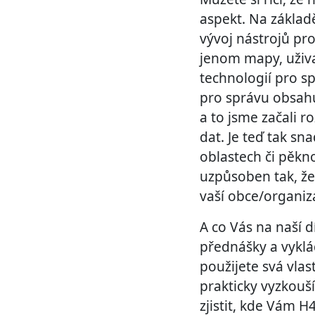
aspekt. Na základ
vývoj nástrojů pr
jenom mapy, uživat
technologií pro s
pro správu obsahu
a to jsme začali r
dat. Je teď tak s
oblastech či pěkn
uzpůsoben tak, že
vaší obce/organiz
A co Vás na naší 
přednášky a vyklá
použijete svá vlas
prakticky vyzkouš
zjistit, kde Vám 