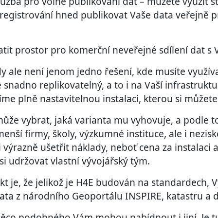
lužba pro volné publikování dat – můžete využít stá
egistrování hned publikovat Vaše data veřejně 
atit prostor pro komerční neveřejné sdílení dat s 
ale není jenom jedno řešení, kde musíte využívat
e snadno replikovatelný, a to i na Vaší infrastruktu
e plně nastavitelnou instalaci, kterou si můžete
 může vybrat, jaká varianta mu vyhovuje, a podle t
nší firmy, školy, výzkumné instituce, ale i nezis
výrazně ušetřit náklady, neboť cena za instalaci 
 si udržovat vlastní vývojářský tým.
akt je, že jelikož je H4E budován na standardech, 
data z národního Geoportálu INSPIRE, katastru a d
e něco podobného Vám mohou nabídnout i jiní. Je t