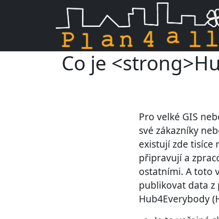
Co je <strong>Hu
Skip navigation
Pro velké GIS neb
své zákazníky neb
existují zde tisíc
připravují a zprac
ostatními. A tot
publikovat data z 
Hub4Everybody (H4