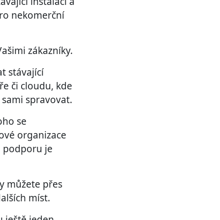
vající instalaci a
pro nekomerční
Vašimi zákazníky.
 stávající
ře či cloudu, kde
 sami spravovat.
oho se
kové organizace
a podporu je
Vy můžete přes
alších míst.
u ještě jeden