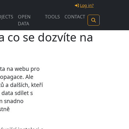
Log in?
JECTS
OPEN
TOOLS
CONTACT
DATA
 co se dozvíte na
data na webu pro
ropagace. Ale
 a dalších, kteří
 data sdílet s
ím snadno
stně