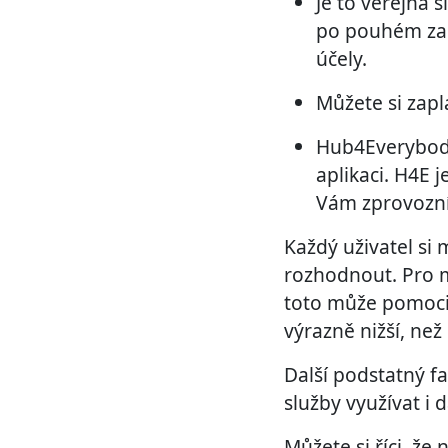
Je to veřejná s
po pouhém zar
účely.
Můžete si zapl
Hub4Everybody 
aplikaci. H4E j
Vám zprovozním
Každý uživatel si
rozhodnout. Pro me
toto může pomoci 
výrazně nižší, než
Další podstatný f
služby využívat i 
Můžete si říci, ž